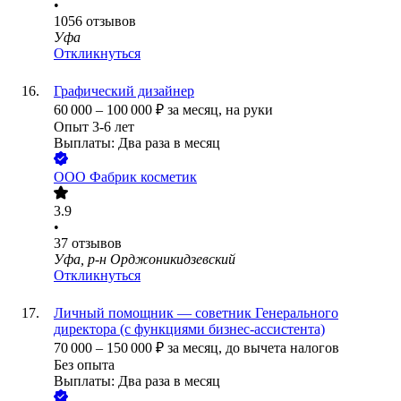
•
1056
отзывов
Уфа
Откликнуться
Графический дизайнер
60 000
–
100 000
₽
за месяц,
на руки
Опыт 3-6 лет
Выплаты: Два раза в месяц
ООО
Фабрик косметик
3.9
•
37
отзывов
Уфа, р-н Орджоникидзевский
Откликнуться
Личный помощник — советник Генерального
директора (с функциями бизнес-ассистента)
70 000
–
150 000
₽
за месяц,
до вычета налогов
Без опыта
Выплаты: Два раза в месяц