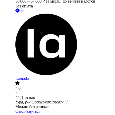
50 000
–
67 000
₽
за месяц,
до вычета налогов
Без опыта
Lamoda
4.0
•
4451
отзыв
Уфа, р-н Орджоникидзевский
Можно без резюме
Откликнуться