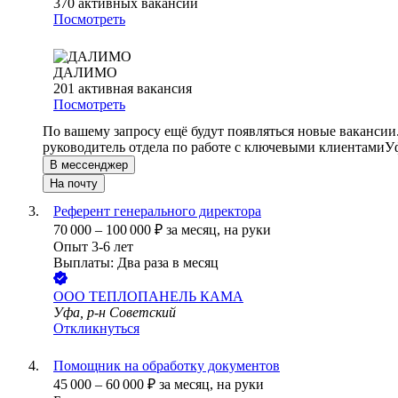
370
активных вакансий
Посмотреть
ДАЛИМО
201
активная вакансия
Посмотреть
По вашему запросу ещё будут появляться новые вакансии
руководитель отдела по работе с ключевыми клиентами
У
В мессенджер
На почту
Референт генерального директора
70 000
–
100 000
₽
за месяц,
на руки
Опыт 3-6 лет
Выплаты: Два раза в месяц
ООО
ТЕПЛОПАНЕЛЬ КАМА
Уфа, р-н Советский
Откликнуться
Помощник на обработку документов
45 000
–
60 000
₽
за месяц,
на руки