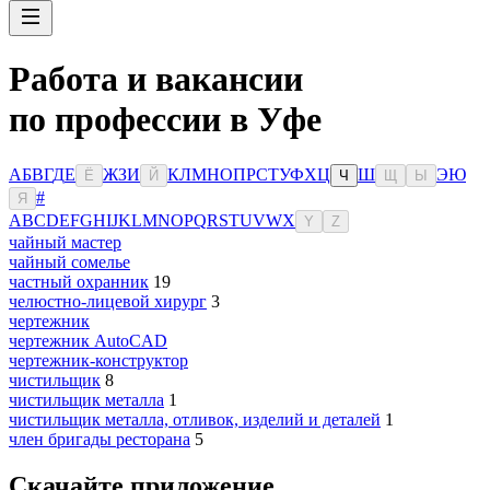
Работа и вакансии
по профессии в Уфе
А
Б
В
Г
Д
Е
Ж
З
И
К
Л
М
Н
О
П
Р
С
Т
У
Ф
Х
Ц
Ш
Э
Ю
Ё
Й
Ч
Щ
Ы
#
Я
A
B
C
D
E
F
G
H
I
J
K
L
M
N
O
P
Q
R
S
T
U
V
W
X
Y
Z
чайный мастер
чайный сомелье
частный охранник
19
челюстно-лицевой хирург
3
чертежник
чертежник AutoCAD
чертежник-конструктор
чистильщик
8
чистильщик металла
1
чистильщик металла, отливок, изделий и деталей
1
член бригады ресторана
5
Скачайте приложение