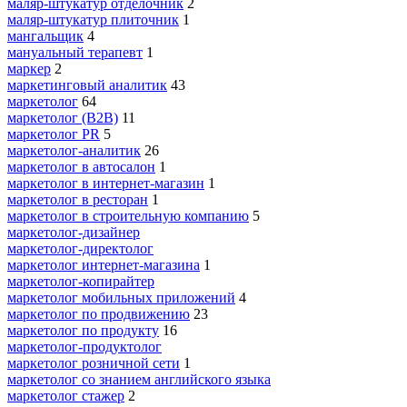
маляр-штукатур отделочник
2
маляр-штукатур плиточник
1
мангальщик
4
мануальный терапевт
1
маркер
2
маркетинговый аналитик
43
маркетолог
64
маркетолог (B2B)
11
маркетолог PR
5
маркетолог-аналитик
26
маркетолог в автосалон
1
маркетолог в интернет-магазин
1
маркетолог в ресторан
1
маркетолог в строительную компанию
5
маркетолог-дизайнер
маркетолог-директолог
маркетолог интернет-магазина
1
маркетолог-копирайтер
маркетолог мобильных приложений
4
маркетолог по продвижению
23
маркетолог по продукту
16
маркетолог-продуктолог
маркетолог розничной сети
1
маркетолог со знанием английского языка
маркетолог стажер
2