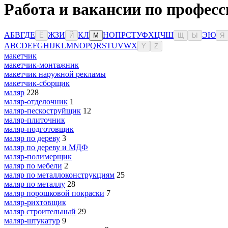
Работа и вакансии по професс
А
Б
В
Г
Д
Е
Ж
З
И
К
Л
Н
О
П
Р
С
Т
У
Ф
Х
Ц
Ч
Ш
Э
Ю
Ё
Й
М
Щ
Ы
Я
A
B
C
D
E
F
G
H
I
J
K
L
M
N
O
P
Q
R
S
T
U
V
W
X
Y
Z
макетчик
макетчик-монтажник
макетчик наружной рекламы
макетчик-сборщик
маляр
228
маляр-отделочник
1
маляр-пескоструйщик
12
маляр-плиточник
маляр-подготовщик
маляр по дереву
3
маляр по дереву и МДФ
маляр-полимерщик
маляр по мебели
2
маляр по металлоконструкциям
25
маляр по металлу
28
маляр порошковой покраски
7
маляр-рихтовщик
маляр строительный
29
маляр-штукатур
9