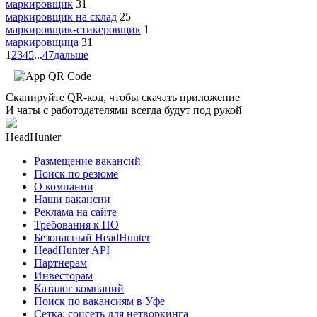
маркировщик
31
маркировщик на склад
25
маркировщик-стикеровщик
1
маркировщица
31
1
2
3
4
5
...
47
дальше
Сканируйте QR-код, чтобы скачать приложение
И чаты с работодателями всегда будут под рукой
HeadHunter
Размещение вакансий
Поиск по резюме
О компании
Наши вакансии
Реклама на сайте
Требования к ПО
Безопасный HeadHunter
HeadHunter API
Партнерам
Инвесторам
Каталог компаний
Поиск по вакансиям в Уфе
Сетка: соцсеть для нетворкинга