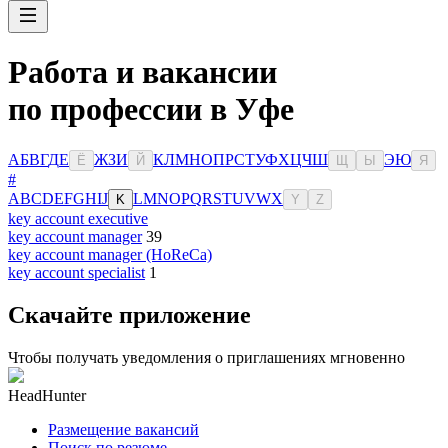
Работа и вакансии
по профессии в Уфе
А
Б
В
Г
Д
Е
Ж
З
И
К
Л
М
Н
О
П
Р
С
Т
У
Ф
Х
Ц
Ч
Ш
Э
Ю
Ё
Й
Щ
Ы
Я
#
A
B
C
D
E
F
G
H
I
J
L
M
N
O
P
Q
R
S
T
U
V
W
X
K
Y
Z
key account executive
key account manager
39
key account manager (HoReCa)
key account specialist
1
Скачайте приложение
Чтобы получать уведомления о приглашениях мгновенно
HeadHunter
Размещение вакансий
Поиск по резюме