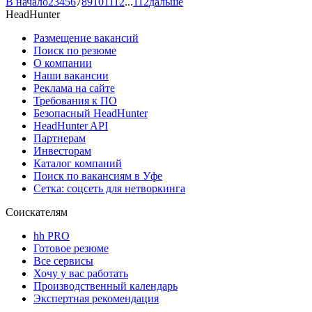
В начало
2
3
4
5
6
7
8
9
10
11
12
...
112
дальше
HeadHunter
Размещение вакансий
Поиск по резюме
О компании
Наши вакансии
Реклама на сайте
Требования к ПО
Безопасный HeadHunter
HeadHunter API
Партнерам
Инвесторам
Каталог компаний
Поиск по вакансиям в Уфе
Сетка: соцсеть для нетворкинга
Соискателям
hh PRO
Готовое резюме
Все сервисы
Хочу у вас работать
Производственный календарь
Экспертная рекомендация